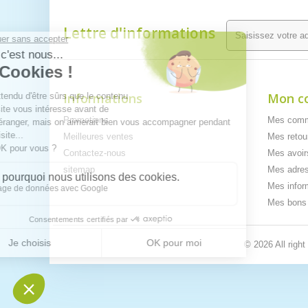
Lettre d'informations
Informations
Mon c
Promotions
Mes com
Meilleures ventes
Mes retou
Contactez-nous
Mes avoir
sitemap
Mes adre
Mes infor
Mes bons 
© 2026 All righ