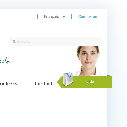
Français
Connexion
nde
vide
sur le G5
Contact