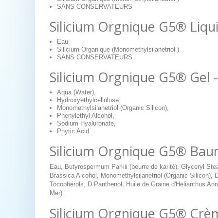
SANS CONSERVATEURS
Silicium Orgnique G5® Liqui
Eau
Silicium Organique (Monomethylsilanetriol )
SANS CONSERVATEURS
Silicium Orgnique G5® Gel -
Aqua (Water),
Hydroxyethylcellulose,
Monomethylsilanetriol (Organic Silicon),
Phenylethyl Alcohol,
Sodium Hyaluronate,
Phytic Acid.
Silicium Orgnique G5® Baum
Eau, Butyrospermum Parkii (beurre de karité), Glyceryl Ste
Brassica Alcohol, Monomethylsilanetriol (Organic Silicon
Tocophérols, D Panthenol, Huile de Graine d'Helianthus Annu
Mer).
Silicium Orgnique G5® Crème