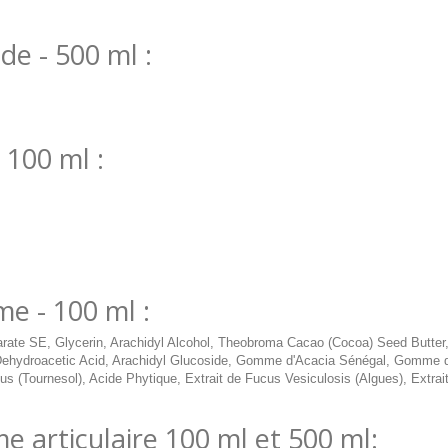
de - 500 ml :
 100 ml :
e - 100 ml :
arate SE, Glycerin, Arachidyl Alcohol, Theobroma Cacao (Cocoa) Seed Butter,
), Dehydroacetic Acid, Arachidyl Glucoside, Gomme d'Acacia Sénégal, Gomme
s (Tournesol), Acide Phytique, Extrait de Fucus Vesiculosis (Algues), Extrait
 articulaire 100 ml et 500 ml: