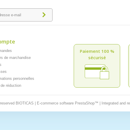
ompte
Paiement 100 %
mandes
sécurisé
rs de marchandise
s
sses
mations personnelles
de réduction
t reserved BIOTICAS | E-commerce software PrestaShop™ | Integrated and r