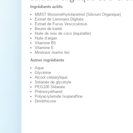
Ingrédients actifs:
MMST Monométhylsilanetriol (Silicium Organique)
Extrait de Laminaria Digitata
Extrait de Fucus Vesciculosus
Beurre de karité
Huile de noix de coco (équitable)
Huile d’argan
Vitamine B5
Vitamine E
Minéraux marins bio
Autres ingrédients
Aqua
Glycérine
Alcool cétéarylique
Stéarate de glycéryle
PEG100 Stéarate
Phénoxyéthanol
Polyacrylamide Isoparaffine
Diméthicone