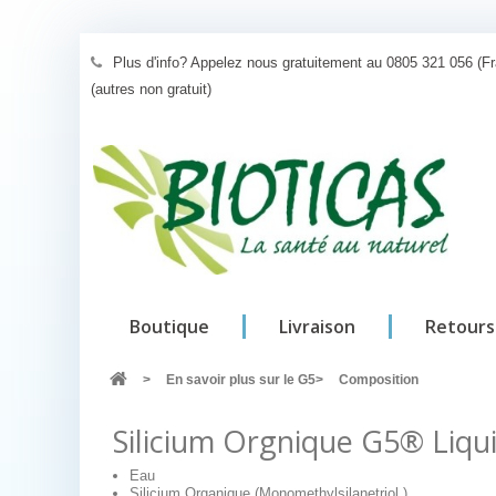
Plus d'info? Appelez nous gratuitement au 0805 321 056 (F
(autres non gratuit)
Boutique
Livraison
Retours
>
En savoir plus sur le G5
>
Composition
Silicium Orgnique G5® Liqui
Eau
Silicium Organique (Monomethylsilanetriol )