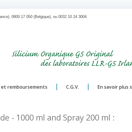
rance), 0800 17 050 (Belgique), ou 0032 10 24 3004
Silicium Organique G5 Original
des laboratoires LLR-G5 Irla
 et remboursements
C.G.V.
En savoir plus 
de - 1000 ml and Spray 200 ml :