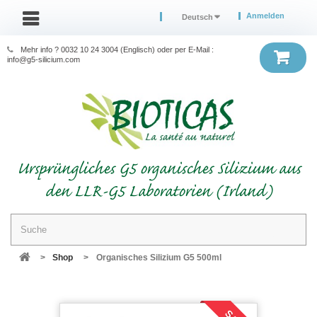
Anmelden
Deutsch
Mehr info ? 0032 10 24 3004 (Englisch) oder per E-Mail :
info@g5-silicium.com
Ursprüngliches G5 organisches Silizium aus
den LLR-G5 Laboratorien (Irland)
>
Shop
>
Organisches Silizium G5 500ml