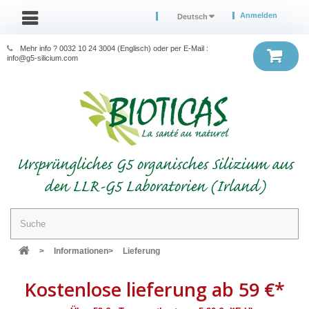
Anmelden
Deutsch
Mehr info ? 0032 10 24 3004 (Englisch) oder per E-Mail :
info@g5-silicium.com
Ursprüngliches G5 organisches Silizium aus
den LLR-G5 Laboratorien (Irland)
>
Informationen
>
Lieferung
Kostenlose lieferung ab 59 €*