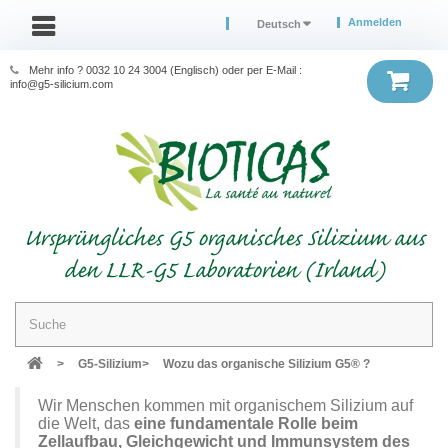
Anmelden
Deutsch
Mehr info ? 0032 10 24 3004 (Englisch) oder per E-Mail :
info@g5-silicium.com
Ursprüngliches G5 organisches Silizium aus
den LLR-G5 Laboratorien (Irland)
>
G5-Silizium
>
Wozu das organische Silizium G5® ?
Wir Menschen kommen mit organischem Silizium auf
die Welt, das
eine fundamentale Rolle beim
Zellaufbau, Gleichgewicht und Immunsystem des