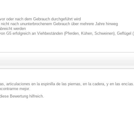
ll vor oder nach dem Gebrauch durchgeführt wird
h nicht nach ununterbrochenem Gebrauch über mehrere Jahre hinweg
breicht werden
von G5 erfolgreich an Viehbeständen (Pferden, Kühen, Schweinen), Geflügel
as, articulaciones en la espinilla de las piernas, en la cadera, y en las enc
encontrarme mejor.
iese Bewertung hilfreich.