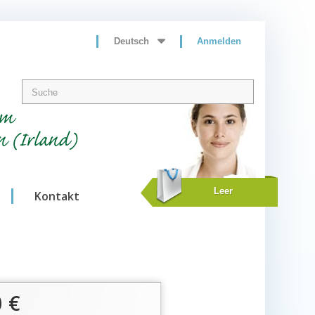
Deutsch
Anmelden
um
n (Irland)
Leer
Kontakt
0 €