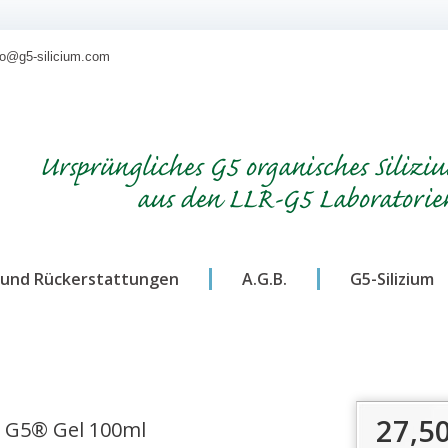
nfo@g5-silicium.com
Ursprüngliches G5 organisches Silizi
aus den LLR-G5 Laboratorie
und Rückerstattungen
A.G.B.
G5-Silizium
27,5
G5® Gel 100ml