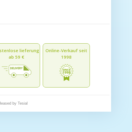
stenlose lieferung
Online-Verkauf seit
ab 59 €
1998
eleased by
Tesial