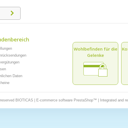
ndenbereich
Wohlbefinden für die
Ko
ellungen
Gelenke
enrücksendungen
vergütungen
ssen
önlichen Daten
cheine
t reserved BIOTICAS | E-commerce software PrestaShop™ | Integrated and r