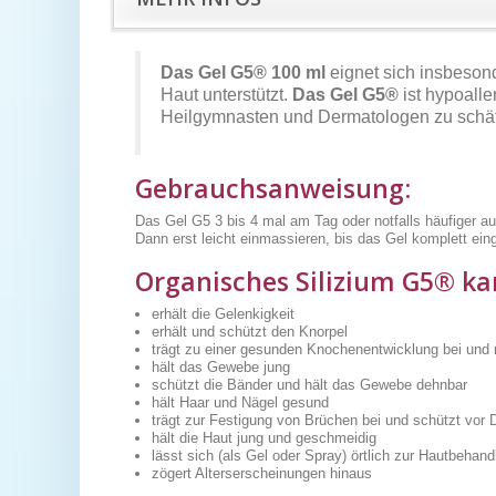
Das Gel
G5®
100 ml
eignet sich insbesond
Haut unterstützt.
Das Gel
G5®
ist hypoall
Heilgymnasten und Dermatologen zu schät
Gebrauchsanweisung
:
Das Gel G5 3 bis 4 mal am Tag oder notfalls häufiger a
Dann erst leicht einmassieren, bis das Gel komplett ein
Organisches Silizium
G5®
kan
erhält die Gelenkigkeit
erhält und schützt den Knorpel
trägt zu einer gesunden Knochenentwicklung bei und
hält das Gewebe jung
schützt die Bänder und hält das Gewebe dehnbar
hält Haar und Nägel gesund
trägt zur Festigung von Brüchen bei und schützt vor 
hält die Haut jung und geschmeidig
lässt sich (als Gel oder Spray) örtlich zur Hautbeh
zögert Alterserscheinungen hinaus