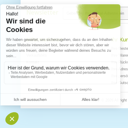
Newsletter
Informationen
Ihr Ku
Sonderangebote
Ihre Best
Verkaufshits
Ihre War
Kontakt
Ihre Rück
Sitemap
Ihre Adre
Ihre pers
Ihre Guts
© 2026 All righ