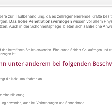
ere zur Hautbehandlung, da es zellregenerierende Kräfte besitzt
ergen.
Das hohe Penetrationsvermögen
wissen vor allem Phys
zen. Auch in der
Schönheitspflege
bieten sich zahlreiche An
uf den betroffenen Stellen anwenden. Eine dünne Schicht Gel auftragen und e
gezogen ist.
n unter anderem bei folgenden Beschw
 regt die Kalziumaufnahme an
Demineralisierung
andlung anwenden, auch bei Verbrennungen und Sonnenbrand