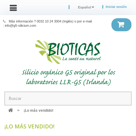
Iniciar sesión
Español
Más información ? 0032 10 24 3004 (Inglés) o por e-mail
: info@g5-silicium.com
Silicio orgánico G5 original por los
laboratorios LLR-G5 (Irlanda)
>
¡Lo más vendido!
¡LO MÁS VENDIDO!