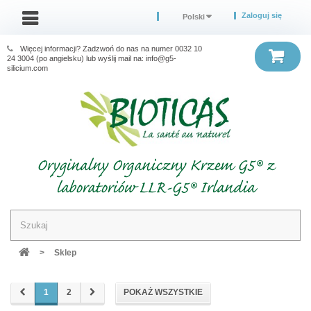
Zaloguj się
Polski
Więcej informacji? Zadzwoń do nas na numer 0032 10
24 3004 (po angielsku) lub wyślij mail na: info@g5-
silicium.com
Oryginalny Organiczny Krzem G5® z
laboratoriów LLR-G5® Irlandia
>
Sklep
1
2
POKAŻ WSZYSTKIE