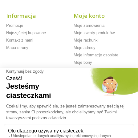
Informacja
Moje konto
Promocje
Moje zamówienia
Najczęściej kupowane
Moje zwroty produktów
Kontakt z nami
Moje rachunki
Mapa strony
Moje adresy
Moje informacje osobiste
Moje bony
Płatność
Bezpłatna
Sprzedaż
zabezpieczona w
dostawa od 59 €*
internetowa od
100%
1998 roku
© 2026 All right reserved BIOTICAS | E-commerce software PrestaShop™