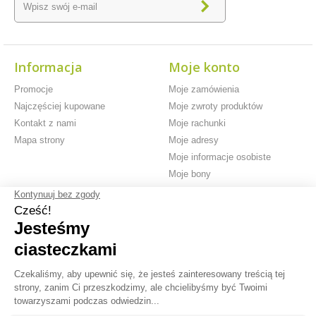
Informacja
Moje konto
Promocje
Moje zamówienia
Najczęściej kupowane
Moje zwroty produktów
Kontakt z nami
Moje rachunki
Mapa strony
Moje adresy
Moje informacje osobiste
Moje bony
Płatność
Bezpłatna
Sprzedaż
zabezpieczona
dostawa od 59
internetowa od
w 100%
€*
1998 roku