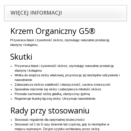
WIĘCEJ INFORMACJI
Krzem Organiczny G5®
Przywraca blask i żywotność skórze, stymulując naturalnie produkcję
elastyny i kolagenu.
Skutki
Przywraca blask i żywotność skórze, stymulując naturalnie produkcję
elastyny i kolagenu
Wnika do wnętrza skóry właściwej, przynosząc jej niezbędne odżywienie i
nawodnienie
Zabezpiecza skórze stabilność i elastyczność, zaciera zmarszczki
Spowalnia starzenie się skóry i zabezpiecza młodość skórze
Pozwala zachować skórę gładką, elastyczną i jędrną
Regeneruje tkankę łączną skóry. Utrzymuje nawodnienie.
Rady przy stosowaniu
Stosować regularnie dla optymalnej skuteczności
Stosować od 1 do 5 razy dziennie lub częściej, gdy to niezbędne w
miejscu wybranym. Żel jest szybko wchłaniany przez skórę.