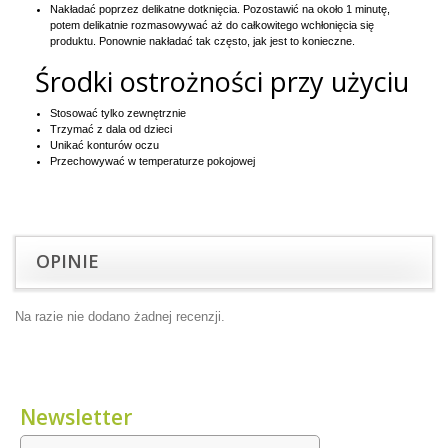
Nakładać poprzez delikatne dotknięcia. Pozostawić na około 1 minutę,
potem delikatnie rozmasowywać aż do całkowitego wchłonięcia się
produktu. Ponownie nakładać tak często, jak jest to konieczne.
Środki ostrożności przy użyciu
Stosować tylko zewnętrznie
Trzymać z dala od dzieci
Unikać konturów oczu
Przechowywać w temperaturze pokojowej
OPINIE
Na razie nie dodano żadnej recenzji.
Newsletter