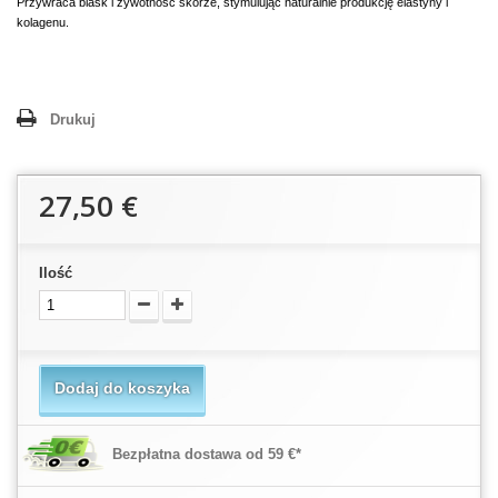
Przywraca blask i żywotność skórze, stymulując naturalnie produkcję elastyny i
kolagenu.
Drukuj
27,50 €
Ilość
Dodaj do koszyka
Bezpłatna dostawa od 59 €*