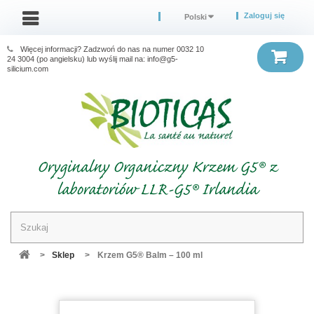
Zaloguj się
Polski
Więcej informacji? Zadzwoń do nas na numer 0032 10
24 3004 (po angielsku) lub wyślij mail na: info@g5-
silicium.com
Oryginalny Organiczny Krzem G5® z
laboratoriów LLR-G5® Irlandia
>
Sklep
>
Krzem G5® Balm – 100 ml